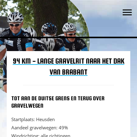
Waar een weg is, is een wil
Spring
Door
Spring
TWC 't Ventieleke
naar
naar
naar
Togg
de
de
de
hoofdnavigatie
hoofd
eerste
inhoud
sidebar
94 KM - LANGE GRAVELRIT NAAR HET DAK
VAN BRABANT
TOT AAN DE DUITSE GRENS EN TERUG OVER
GRAVELWEGEN
Startplaats: Heusden
Aandeel gravelwegen: 49%
Windrichting: alle richtingen