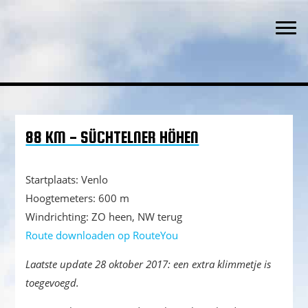
Waar een weg is, is een wil
Spring
Door
Spring
TWC 't Ventieleke
naar
naar
naar
Togg
de
de
de
hoofdnavigatie
hoofd
eerste
inhoud
sidebar
88 KM - SÜCHTELNER HÖHEN
Startplaats: Venlo
Hoogtemeters: 600 m
Windrichting: ZO heen, NW terug
Route downloaden op RouteYou
Laatste update 28 oktober 2017: een extra klimmetje is
toegevoegd.