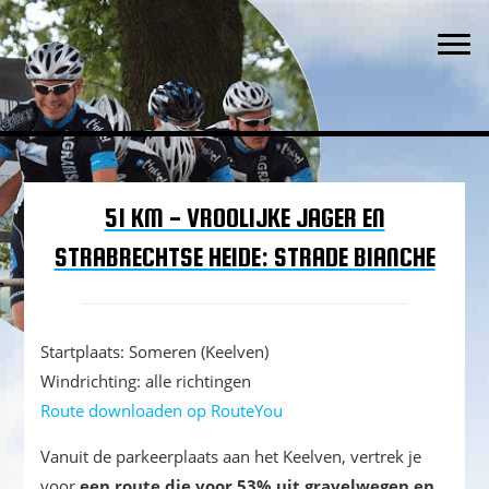
Waar een weg is, is een wil
Spring
Door
Spring
TWC 't Ventieleke
naar
naar
naar
Togg
de
de
de
hoofdnavigatie
hoofd
eerste
inhoud
sidebar
51 KM - VROOLIJKE JAGER EN
STRABRECHTSE HEIDE: STRADE BIANCHE
Startplaats: Someren (Keelven)
Windrichting: alle richtingen
Route downloaden op RouteYou
Vanuit de parkeerplaats aan het Keelven, vertrek je
voor
een route die voor
53% uit gravelwegen en