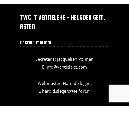
TWC 'T VENTIELEKE - HEUSDEN GEM.
ASTEN
OPGERICHT IN 1991
Secretaris: Jacquelien Polman
E
info@ventieleke.com
Webmaster: Harold Slegers
E
harold.slegers@telfort.nl
Word lid van TWC 't Ventieleke >
webrealisatie:
Tinksel