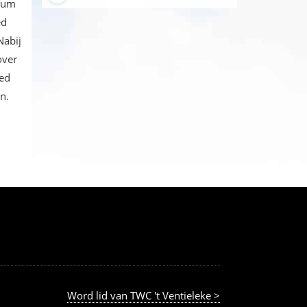
ttum
ed
Nabij
over
ied
n.
Word lid van TWC 't Ventieleke >