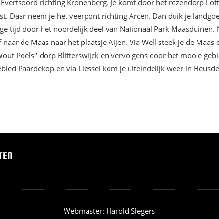
n Evertsoord richting Kronenberg. Je komt door het rozendorp Lo
st. Daar neem je het veerpont richting Arcen. Dan duik je landgo
nge tijd door het noordelijk deel van Nationaal Park Maasduinen. 
f naar de Maas naar het plaatsje Aijen. Via Well steek je de Maas 
"Wout Poels"-dorp Blitterswijck en vervolgens door het mooie geb
ebied Paardekop en via Liessel kom je uiteindelijk weer in Heusde
TEN
Webmaster: Harold Slegers