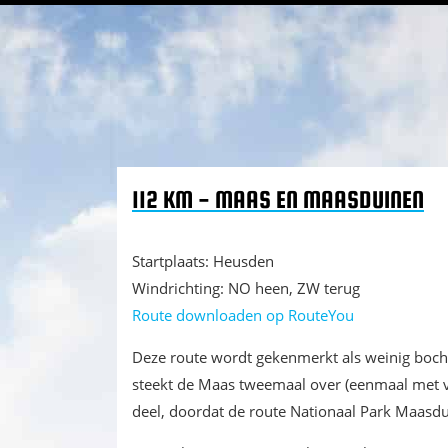
Waar een weg is, is een wil
Spring
Door
Spring
TWC 't Ventieleke
naar
naar
naar
de
de
de
hoofdnavigatie
hoofd
eerste
inhoud
sidebar
112 KM - MAAS EN MAASDUINEN
Startplaats: Heusden
Windrichting: NO heen, ZW terug
Route downloaden op RouteYou
Deze route wordt gekenmerkt als weinig bocht
steekt de Maas tweemaal over (eenmaal met vee
deel, doordat de route Nationaal Park Maasdui