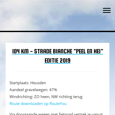
Waar een weg is, is een wil
Spring
Door
Spring
TWC 't Ventieleke
naar
naar
naar
Togg
de
de
de
hoofdnavigatie
hoofd
eerste
inhoud
sidebar
104 KM - STRADE BIANCHE "PEEL EN HEI"
EDITIE 2019
Startplaats: Heusden
Aandeel gravelwegen: 47%
Windrichting: ZO heen, NW richting terug
Route downloaden op RouteYou
Via doorgaande wegen met fietspad vertrek je vanuit