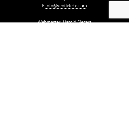
E
info@ventieleke.com
Webmaster: Harold Slegers
E
harold.slegers@telfort.nl
Word lid van TWC 't Ventieleke >
webrealisatie:
Tinksel
TWC ’t Ventieleke heeft een privacy
reglement. Wil je inzage in dit reglement,
neem dan contact op via e-
mail:
info@ventieleke.com
.
© Copyright 2017 - 2026
TWC 't Ventieleke
·
Alle rechten voorbehouden